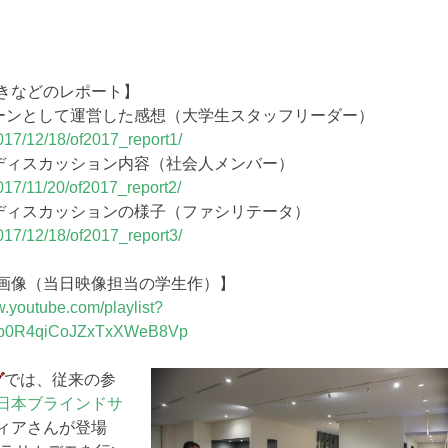
きなどのレポート】
ターンとして運営した感想（大学生スタッフリーダー）
017/12/18/of2017_report1/
ルディスカッション内容（社会人メンバー）
017/11/20/of2017_report2/
者ディスカッションの様子（ファシリテータ）
017/12/18/of2017_report3/
画像（当日映像担当の学生作）】
w.youtube.com/playlist?
5p0R4qiCoJZxTxXWeB8Vp
グ
では、従来の参
日本ブラインドサ
ィアさんが登場