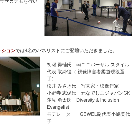
ブラサカデモを行い
ッション
では4名のパネリストにご登壇いただきました。
初瀬 勇輔氏 ㈱ユニバーサル スタイル
代表 取締役（ 視覚障害者柔道現役選
手）
松井 みさき氏 写真家・映像作家
小野寺 志保氏 元なでしこジャパンGK
蓮見 勇太氏 Diversity & Inclusion
Evangelist
モデレーター GEWEL副代表小嶋美代
子