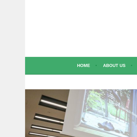
コ
ン
テ
ン
ツ
へ
ス
キ
ッ
HOME
ABOUT US
プ