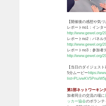
【開催後の感想や気づ
レポートno1：イン
http://www.gewel.org/2
レポートno2：パネ
http://www.gewel.org/2
レポートno3：参加
http://www.gewel.org/2
【当日のダイジェスト
5分ムービー
https://ww
list=PLivwKV5PnuiW
第1部ネットワーキン
加者同士の交流の場に
ッカー協会
のボランテ