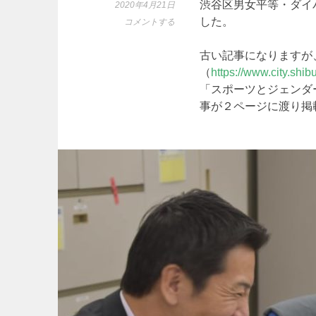
渋谷区男女平等・ダイ
2020年4月21日
した。
コメントする
古い記事になりますが
（
https://www.city.shib
「スポーツとジェンダ
事が２ページに渡り掲