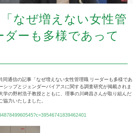
信「なぜ増えない女性管
ーダーも多様であって
木）共同通信の記事「なぜ増えない女性管理職 リーダーも多様であ
ーシップとジェンダーバイアスに関する調査研究が掲載されま
大学の野村浩子教授とともに、理事の川﨑昌さんが取り組んだ
ご協力いたしました。
483838487849960545?c=39546741839462401