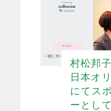
村松邦子
日本オリ
にてス
ーとし