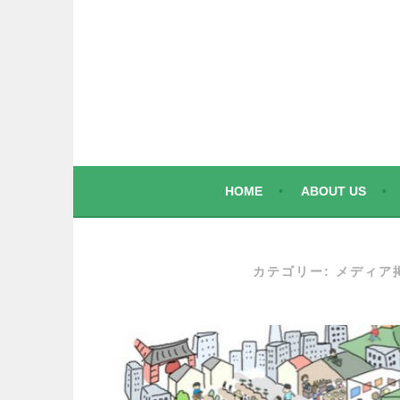
コ
ン
テ
ン
ツ
へ
ス
キ
ッ
HOME
ABOUT US
プ
カテゴリー: メディア