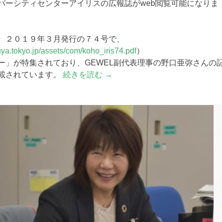
バーシティセンターアイリスの広報誌がweb閲覧可能になりま
、２０１９年３月発行の７４号で、
uya.tokyo.jp/assets/com/koho_iris74.pdf
）
ー」が特集されており、GEWEL副代表理事の野口亜弥さんの
載されています。
続きを読む
→