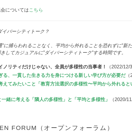
流会については
こちら
まにダイバーシティトーク？
通”に捕らわれることなく、平均から外れることを恐れずに”新た
きしてカジュアルに”ダイバーシティトーク”する時間です。
イノリティだけじゃない、全員が多様性の当事者！
（2022/12
ぎる、一貫した生きる力を身につける新しい学び方が必要だ
（2
考えてみたいこと「教育方法選択の多様性〜平均から外れると
と一緒に考える「隣人の多様性」と「平均と多様性」
（2020/1
OPEN FORUM（オープンフォーラム）