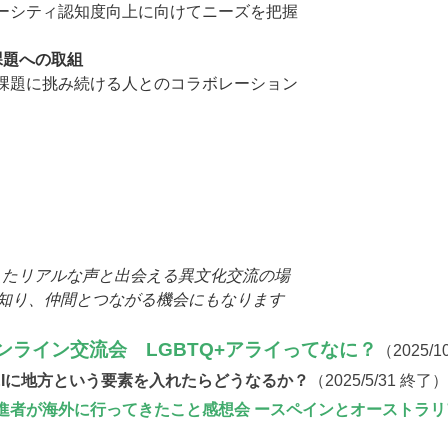
ーシティ認知度向上に向けてニーズを把握
課題への取組
課題に挑み続ける人とのコラボレーション
えたリアルな声と出会える異文化交流の場
を知り、仲間とつながる機会にもなります
オンライン交流会 LGBTQ+アライってなに？
（2025/
D&Iに地方という要素を入れたらどうなるか？
（2025/5/31 終了
進者が海外に行ってきたこと感想会 ースペインとオーストラ
）