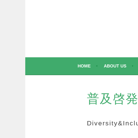
コ
ン
テ
ン
ツ
へ
ス
キ
ッ
HOME
ABOUT US
プ
普及啓
Diversity&