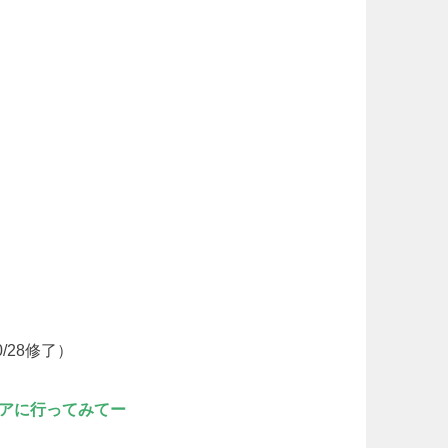
10/28修了）
）
リアに行ってみてー