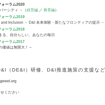
ォーラム2020
バーシティ －（
経営編
／
教育編
）
ォーラム2019
ersity and Inclusion － D&I 未来体験・新たなフロンティアの提示 －
ォーラム2018
まる、自分らしい、あなたの毎日
ォーラム2017
わたしの価値は無限大！～
&I（DE&I）研修、D&I推進施策の支援な
ewel.org
合せください