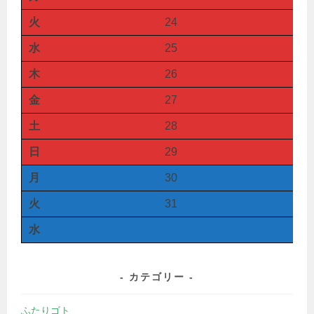
火
24
水
25
木
26
金
27
土
28
日
29
月
30
火
31
水
カテゴリー
ふたりゴト