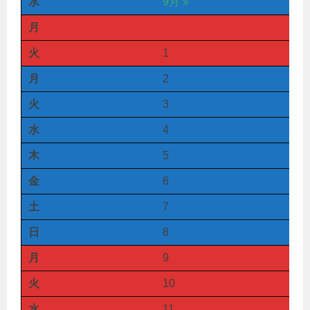
水
9月 »
月
火
1
月
2
火
3
水
4
木
5
金
6
土
7
日
8
月
9
火
10
水
11