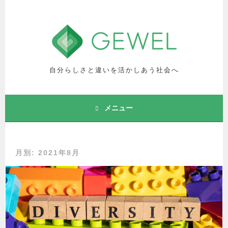
コ
ン
テ
ン
ツ
へ
自分らしさと違いを活かしあう社会へ
ス
キ
ッ
メニュー
プ
月別: 2021年8月