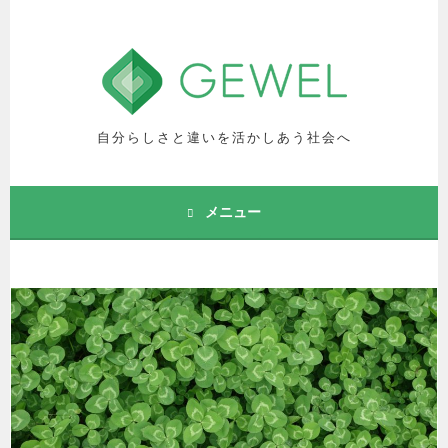
コ
ン
テ
ン
ツ
へ
自分らしさと違いを活かしあう社会へ
ス
キ
ッ
メニュー
プ