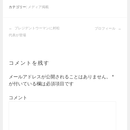
カテゴリー:
メディア掲載
投
プレジデントウーマンに村松
プロフィール
稿
代表が登場
ナ
ビ
ゲ
ー
コメントを残す
シ
ョ
メールアドレスが公開されることはありません。
*
ン
が付いている欄は必須項目です
コメント