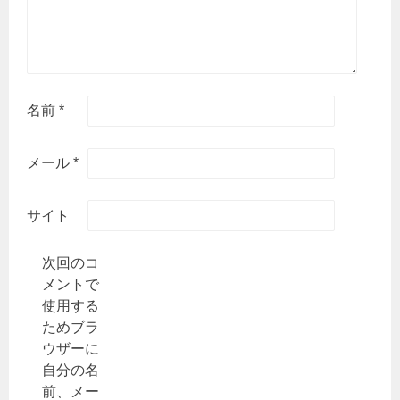
名前
*
メール
*
サイト
次回のコ
メントで
使用する
ためブラ
ウザーに
自分の名
前、メー