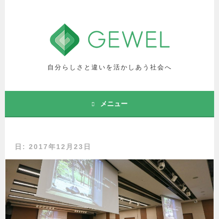
コ
ン
テ
ン
ツ
へ
自分らしさと違いを活かしあう社会へ
ス
キ
ッ
メニュー
プ
日: 2017年12月23日