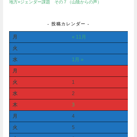
地方×ジェンダー課題 その７（山陰からの声）
投稿カレンダー
月
« 11月
火
水
1月 »
月
火
1
水
2
木
3
月
4
火
5