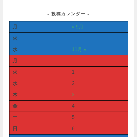
投稿カレンダー
月
« 9月
火
水
11月 »
月
火
1
水
2
木
3
金
4
土
5
日
6