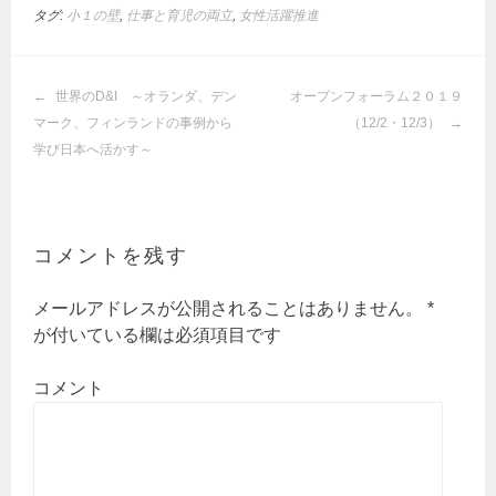
タグ:
小１の壁
,
仕事と育児の両立
,
女性活躍推進
投
世界のD&I ～オランダ、デン
オープンフォーラム２０１９
稿
マーク、フィンランドの事例から
（12/2・12/3）
ナ
学び日本へ活かす～
ビ
ゲ
ー
シ
コメントを残す
ョ
ン
メールアドレスが公開されることはありません。
*
が付いている欄は必須項目です
コメント