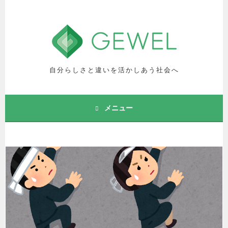
コ
ン
テ
ン
ツ
へ
自分らしさと違いを活かしあう社会へ
ス
キ
ッ
メニュー
プ