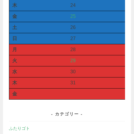
木
24
金
25
土
26
日
27
月
28
火
29
水
30
木
31
金
カテゴリー
ふたりゴト