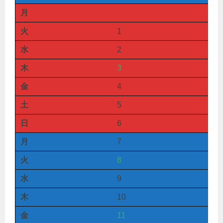
月
火
1
水
2
木
3
金
4
土
5
日
6
月
7
火
8
水
9
木
10
金
11