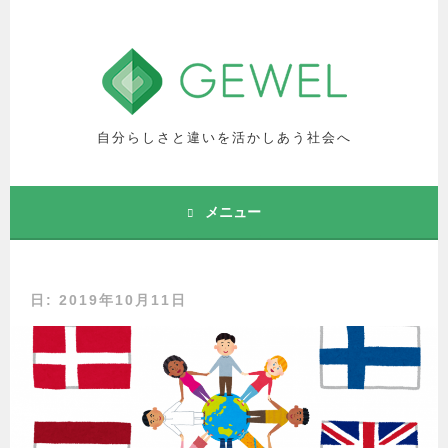
コ
ン
テ
ン
ツ
へ
自分らしさと違いを活かしあう社会へ
ス
キ
ッ
メニュー
プ
日: 2019年10月11日