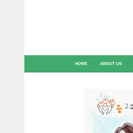
コ
ン
テ
ン
ツ
へ
ス
キ
ッ
HOME
ABOUT US
プ