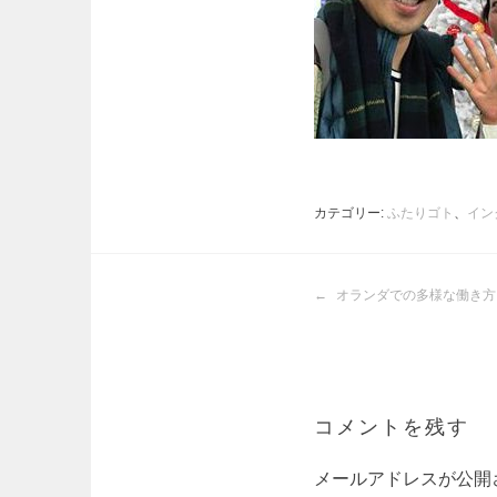
カテゴリー:
ふたりゴト
、
イン
投
オランダでの多様な働き方
稿
ナ
ビ
ゲ
ー
コメントを残す
シ
ョ
メールアドレスが公開