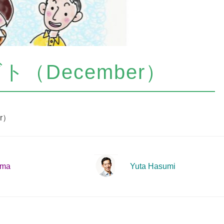
ト（December）
r）
ima
Yuta Hasumi