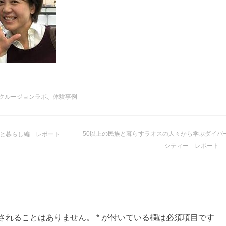
クルージョンラボ
、
体験事例
50以上の民族と暮らすラオスの人々から学ぶダイバ
と暮らし編 レポート
シティー レポート
されることはありません。
*
が付いている欄は必須項目です