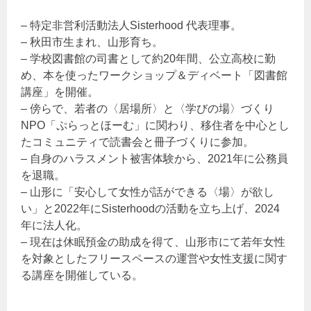
– 特定非営利活動法人Sisterhood 代表理事。
– 秋田市生まれ、山形育ち。
– 学校図書館の司書として約20年間、公立高校に勤
め、本を使ったワークショップ＆ディベート「図書館
講座」を開催。
– 傍らで、若者の〈居場所〉と〈学びの場〉づくり
NPO「ぷらっとほーむ」に関わり、移住者を中心とし
たコミュニティで読書会と冊子づくりに参加。
– 自身のハラスメント被害体験から、2021年に公務員
を退職。
– 山形に「安心して女性が話ができる〈場〉が欲し
い」と2022年にSisterhoodの活動を立ち上げ、2024
年に法人化。
– 現在は休眠預金の助成を得て、山形市にて若年女性
を対象としたフリースペースの運営や女性支援に関す
る講座を開催している。