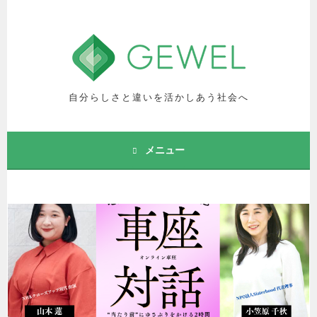
コ
ン
テ
ン
ツ
へ
自分らしさと違いを活かしあう社会へ
ス
キ
ッ
メニュー
プ