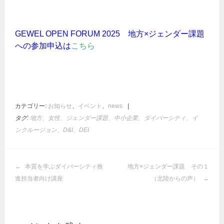
GEWEL OPEN FORUM 2025 地方×ジェンダー課題
への参加申込は
こちら
カテゴリー:
お知らせ
、
イベント
、
news
|
タグ:
地方、女性、ジェンダー課題、中小企業、ダイバーシティ、イ
ンクルージョン、D&I、DEI
投
本質を学ぶダイバーシティ推
地方×ジェンダー課題 その１
稿
進担当者向け講座
（北陸からの声）
ナ
ビ
ゲ