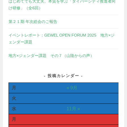
はじめてでも大丈夫。本質を学ぶ「ダイバーシティ推進者向
け研修」（全6回）
第２１期 年次総会のご報告
イベントレポート：GEWEL OPEN FORUM 2025 地方×ジ
ェンダー課題
地方×ジェンダー課題 その７（山陰からの声）
投稿カレンダー
月
« 9月
火
水
11月 »
月