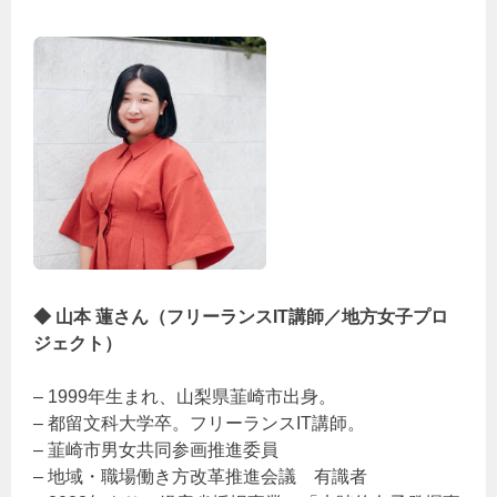
◆ 山本 蓮さん（フリーランスIT講師／地方女子プロ
ジェクト）
– 1999年生まれ、山梨県韮崎市出身。
– 都留文科大学卒。フリーランスIT講師。
– 韮崎市男女共同参画推進委員
– 地域・職場働き方改革推進会議 有識者