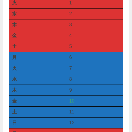
火
1
水
2
木
3
金
4
土
5
月
6
火
7
水
8
木
9
金
10
土
11
日
12