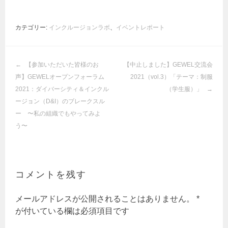
カテゴリー:
インクルージョンラボ
、
イベントレポート
投
【参加いただいた皆様のお
【中止しました】GEWEL交流会
稿
声】GEWELオープンフォーラム
2021（vol.3）「テーマ：制服
ナ
2021：ダイバーシティ＆インクル
（学生服）」
ビ
ージョン（D&I）のブレークスル
ゲ
ー 〜私の組織でもやってみよ
ー
う〜
シ
ョ
ン
コメントを残す
メールアドレスが公開されることはありません。
*
が付いている欄は必須項目です