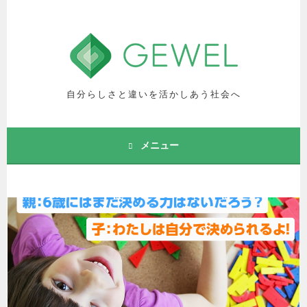
コ
ン
テ
ン
ツ
へ
自分らしさと違いを活かしあう社会へ
ス
キ
ッ
メニュー
プ