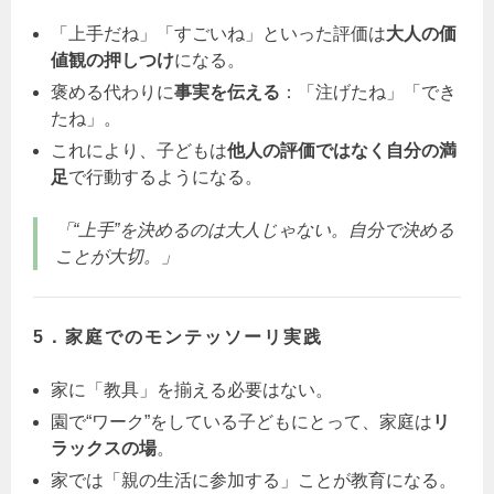
「上手だね」「すごいね」といった評価は
大人の価
値観の押しつけ
になる。
褒める代わりに
事実を伝える
：「注げたね」「でき
たね」。
これにより、子どもは
他人の評価ではなく自分の満
足
で行動するようになる。
「“上手”を決めるのは大人じゃない。自分で決める
ことが大切。」
5．家庭でのモンテッソーリ実践
家に「教具」を揃える必要はない。
園で“ワーク”をしている子どもにとって、家庭は
リ
ラックスの場
。
家では「親の生活に参加する」ことが教育になる。