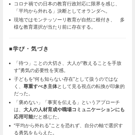
コロナ禍での日本の教育行政対応に限界を感じ、
「平均から外れる」決断としてオランダへ。
現地ではモンテッソーリ教育が自然に根付き、 多
様な教育選択が当たり前に存在する。
■学び・気づき
「待つ」ことの大切さ、大人が“教えることを手放
す”勇気の必要性を実感。
子どもを“何も知らない存在”として扱うのではな
く、
尊重すべき主体
として見る視点の転換が印象的
だった。
「褒めない」「事実を伝える」というアプローチ
は、
大人の人材育成や職場コミュニケーションにも
応用可能
だと感じた。
“平均から外れる”ことを恐れず、自分の軸で選択す
る勇気をもらえた。