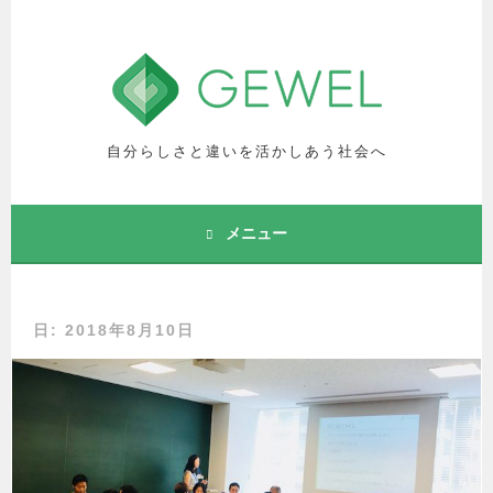
コ
ン
テ
ン
ツ
へ
自分らしさと違いを活かしあう社会へ
ス
キ
ッ
メニュー
プ
日: 2018年8月10日