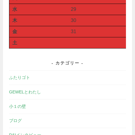
水
29
木
30
金
31
土
カテゴリー
ふたりゴト
GEWELとわたし
小１の壁
ブログ