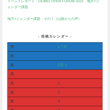
イベントレポート：GEWEL OPEN FORUM 2025 地方×ジ
ェンダー課題
地方×ジェンダー課題 その７（山陰からの声）
投稿カレンダー
月
« 7月
火
水
9月 »
月
火
1
水
2
木
3