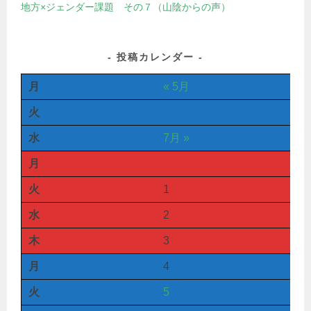
地方×ジェンダー課題 その７（山陰からの声）
投稿カレンダー
月
« 5月
火
水
7月 »
月
火
1
水
2
木
3
月
4
火
5