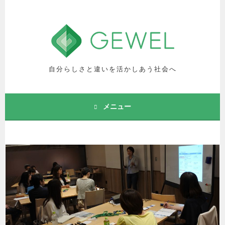
コ
ン
テ
ン
ツ
へ
自分らしさと違いを活かしあう社会へ
ス
キ
ッ
メニュー
プ