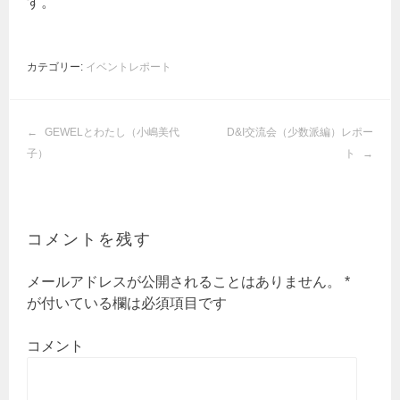
す。
カテゴリー:
イベントレポート
投
GEWELとわたし（小嶋美代
D&I交流会（少数派編）レポー
稿
子）
ト
ナ
ビ
ゲ
ー
コメントを残す
シ
ョ
メールアドレスが公開されることはありません。
*
ン
が付いている欄は必須項目です
コメント