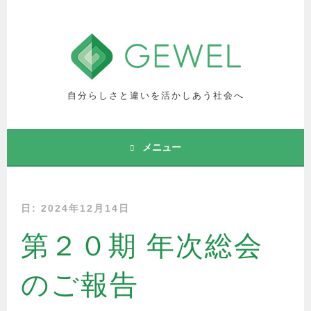
コ
ン
テ
ン
ツ
へ
自分らしさと違いを活かしあう社会へ
ス
キ
ッ
メニュー
プ
日: 2024年12月14日
第２０期 年次総会
のご報告