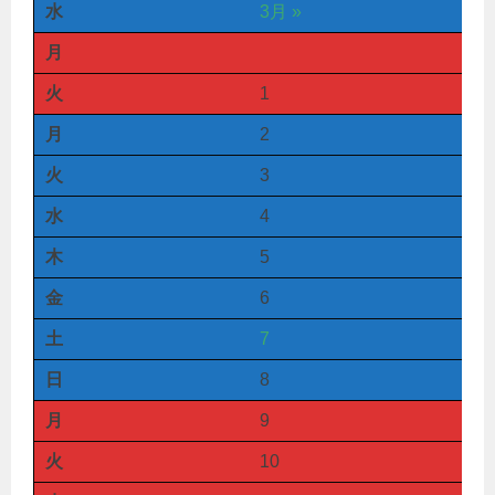
水
3月 »
月
火
1
月
2
火
3
水
4
木
5
金
6
土
7
日
8
月
9
火
10