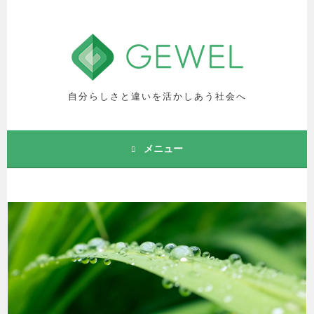
コ
ン
テ
ン
ツ
へ
自分らしさと違いを活かしあう社会へ
ス
キ
ッ
メニュー
プ