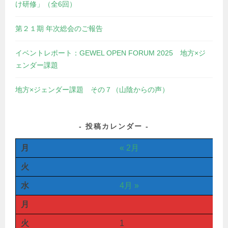
け研修」（全6回）
第２１期 年次総会のご報告
イベントレポート：GEWEL OPEN FORUM 2025 地方×ジ
ェンダー課題
地方×ジェンダー課題 その７（山陰からの声）
投稿カレンダー
月
« 2月
火
水
4月 »
月
火
1