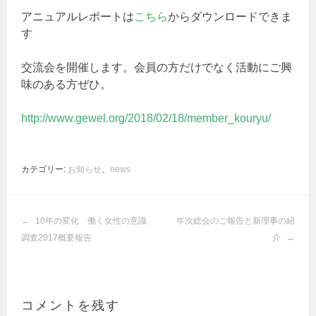
アニュアルレポートは
こちら
からダウンロードできま
す
交流会を開催します。会員の方だけでなく活動にご興
味のある方ぜひ。
http://www.gewel.org/2018/02/18/member_kouryu/
カテゴリー:
お知らせ
、
news
投
10年の変化 働く女性の意識
年次総会のご報告と新理事の紹
稿
調査2017概要報告
介
ナ
ビ
ゲ
ー
コメントを残す