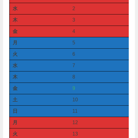
水
2
木
3
金
4
月
5
火
6
水
7
木
8
金
9
土
10
日
11
月
12
火
13