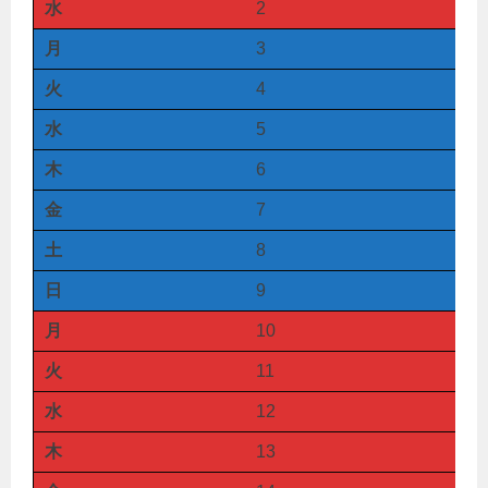
水
2
月
3
火
4
水
5
木
6
金
7
土
8
日
9
月
10
火
11
水
12
木
13