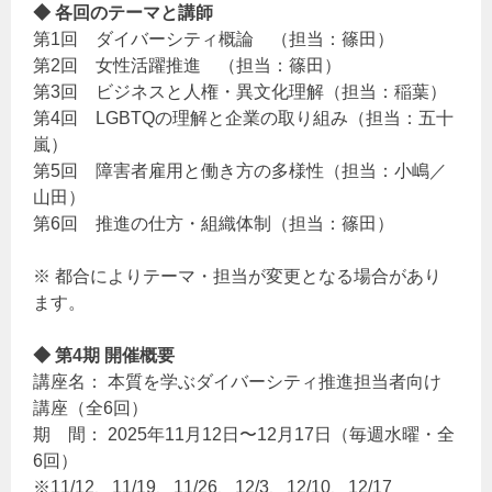
◆ 各回のテーマと講師
第1回 ダイバーシティ概論 （担当：篠田）
第2回 女性活躍推進 （担当：篠田）
第3回 ビジネスと人権・異文化理解（担当：稲葉）
第4回 LGBTQの理解と企業の取り組み（担当：五十
嵐）
第5回 障害者雇用と働き方の多様性（担当：小嶋／
山田）
第6回 推進の仕方・組織体制（担当：篠田）
※ 都合によりテーマ・担当が変更となる場合があり
ます。
◆ 第4期 開催概要
講座名： 本質を学ぶダイバーシティ推進担当者向け
講座（全6回）
期 間： 2025年11月12日〜12月17日（毎週水曜・全
6回）
※11/12、11/19、11/26、12/3、12/10、12/17