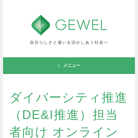
コ
ン
テ
ン
ツ
へ
自分らしさと違いを活かしあう社会へ
ス
キ
ッ
メニュー
プ
ダイバーシティ推進
（DE&I推進）担当
者向け オンライン