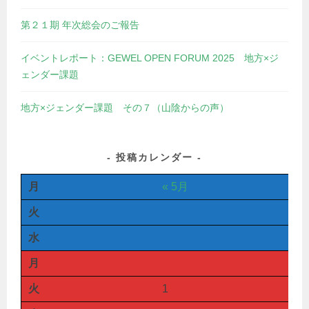
第２１期 年次総会のご報告
イベントレポート：GEWEL OPEN FORUM 2025 地方×ジ
ェンダー課題
地方×ジェンダー課題 その７（山陰からの声）
投稿カレンダー
月
« 5月
火
水
月
火
1