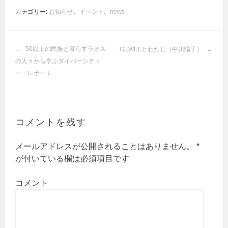
カテゴリー:
お知らせ
、
イベント
、
news
投
50以上の民族と暮らすラオス
GEWELとわたし（中川陽子）
稿
の人々から学ぶダイバーシティ
ナ
ー レポート
ビ
ゲ
ー
シ
コメントを残す
ョ
ン
メールアドレスが公開されることはありません。
*
が付いている欄は必須項目です
コメント