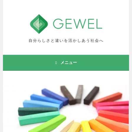
コ
ン
テ
ン
ツ
へ
自分らしさと違いを活かしあう社会へ
ス
キ
ッ
メニュー
プ