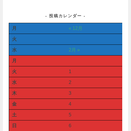
投稿カレンダー
月
« 12月
火
水
2月 »
月
火
1
水
2
木
3
金
4
土
5
日
6