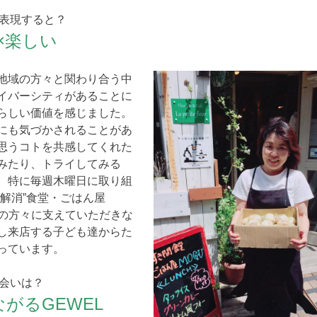
で表現すると？
×楽しい
地域の方々と関わり合う中
イバーシティがあることに
らしい価値を感じました。
にも気づかされることがあ
思うコトを共感してくれた
みたり、トライしてみる
。特に毎週木曜日に取り組
解消”食堂・ごはん屋
域の方々に支えていただきな
し来店する子ども達からた
っています。
出会いは？
がるGEWEL