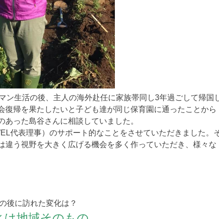
ーマン生活の後、主人の海外赴任に家族帯同し3年過ごして帰国
会復帰を果たしたいと子ども達が同じ保育園に通ったことから
のあった島谷さんに相談していました。
WEL代表理事）のサポート的なことをさせていただきました。
は違う視野を大きく広げる機会を多く作っていただき、様々な
その後に訪れた変化は？
ィは地域そのもの。