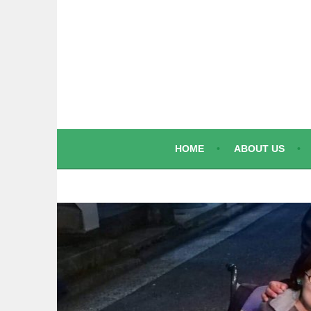
コ
ン
テ
ン
ツ
へ
ス
キ
ッ
HOME
ABOUT US
プ