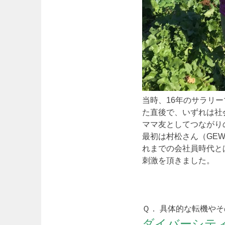
当時、16年のサラリ
た直後で、いずれは社
ママ友としてつながり
最初は村松さん（GE
れまでの会社員時代と
刺激を頂きました。
Ｑ． 具体的な転機や
ダイバーシテ