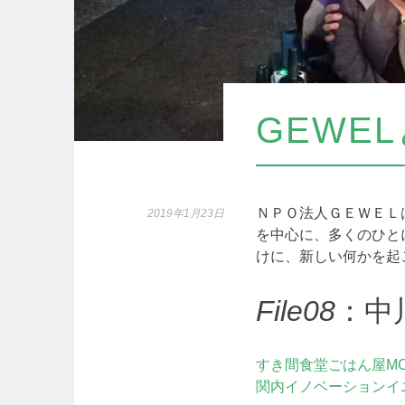
GEWE
ＮＰＯ法人ＧＥＷＥＬ
2019年1月23日
を中心に、多くのひと
けに、新しい何かを起
File08
：中
すき間食堂ごはん屋MO
関内イノベーションイ