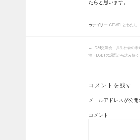
たらと思います。
カテゴリー:
GEWELとわたし
投
D&I交流会 共生社会の未
稿
性・LGBTの課題から読み解く
ナ
ビ
ゲ
ー
コメントを残す
シ
ョ
メールアドレスが公開
ン
コメント