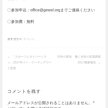
〇参加申込：office@gewel.orgまでご連絡ください
〇参加費：無料
カテゴリー:
イベント
投
「スポーツとダイバーシテ
10年の変化 働く女性の意識調査
稿
ィ」2017年イー・ウーマンアワー
2017概要報告
ナ
ド受賞
ビ
ゲ
ー
シ
コメントを残す
ョ
ン
メールアドレスが公開されることはありません。
*