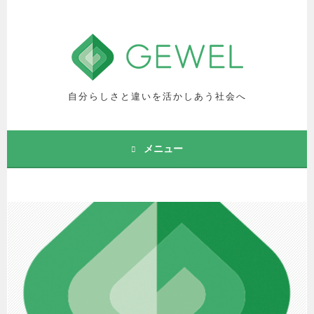
コ
ン
テ
ン
ツ
へ
自分らしさと違いを活かしあう社会へ
ス
キ
ッ
メニュー
プ