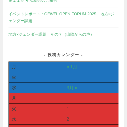
第２１期 年次総会のご報告
イベントレポート：GEWEL OPEN FORUM 2025 地方×ジ
ェンダー課題
地方×ジェンダー課題 その７（山陰からの声）
投稿カレンダー
月
« 1月
火
水
3月 »
月
火
1
水
2