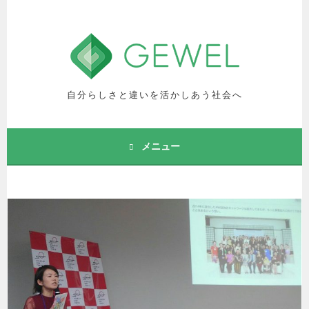
コ
ン
テ
ン
ツ
へ
自分らしさと違いを活かしあう社会へ
ス
キ
ッ
メニュー
プ