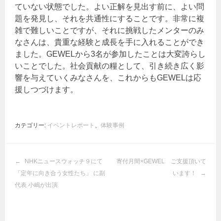
ていない状態でした。よい正解を見出す前に、よい問
題を発見し、それを共通性にすることです。非常に複
雑で難しいことですが、それに挑戦したメンターのみ
なさんは、貴重な経験と成長を手に入れることができ
ました。GEWELから3名が参加したことは大変誇らし
いことでした。社会貢献の糧として、引き続き広く影
響を与えていくみなさんを、これからもGEWELは応
援しつづけます。
カテゴリー:
イベントレポート
、
体験事例
投
NHKニュースウォッチ９にて
寄付月間×GEWEL ご支援頂いて
稿
「定年に向き合う女性たち」 に副
います！
ナ
代表 小嶋が出演
ビ
ゲ
ー