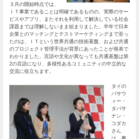
３月の開始時点では、
ＩＴ事業であることは明確であるものの、実際のサー
ビスやアプリ、またそれを利用して解決している社会
課題までは理解しないまま始まりました。半年で日本
企業とのマッチングとテストマーケティングまで至っ
たのは、ＩＴという世界共通の技術基盤、および共通
のプロジェクト管理手法が背景にあったことが発表で
わかりました。言語や文化が異なっても共通基盤は第
2の言語になり、多様性あるコミュニティの中立的な
交流に役立ちます。
タイの
パサウ
ィー・
タパサ
ナン・
コダカ
さん
は、農