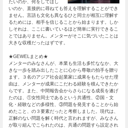
たいのか、何をしてほし
いのか、直接的に尋ねても答えを理解することができ
ません。言語も文化も異なるひと同士が相互に理解す
るためには、相手を信じることから始まります。しか
しそれは、ここに書いているほど簡単に実行できるこ
とではありません。メンターがそこに気づいたことは
大きな収穫だったはずです。
★GEWELまとめ★
メンターのみなさんが、本業も生活も多忙ななか、大
きな一歩を踏み出したことに心から尊敬の拍手を贈り
ます。３名のアジア社会起業家に成果をもたらせた理
由は、メンターが成果にこだわる経験を積んできたか
らです。また、中間報告会からさらになる成長を遂げ
たのは、①女性同士であるという共通性、②国・文
化・経験などの多様性、③問題を発見することから始
めたこと、の３要素だったと考察しました。現代は、
正解のない問題を解く時代と言われますが、みなさん
が取り組んでこられたのは、共通の問題すら設定され