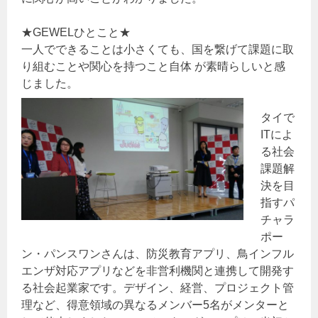
★GEWELひとこと★
一人でできることは小さくても、国を繋げて課題に取
り組むことや関心を持つこと自体 が素晴らしいと感
じました。
タイで
ITによ
る社会
課題解
決を目
指すパ
チャラ
ポー
ン・パンスワンさんは、防災教育アプリ、鳥インフル
エンザ対応アプリなどを非営利機関と連携して開発す
る社会起業家です。デザイン、経営、プロジェクト管
理など、得意領域の異なるメンバー5名がメンターと