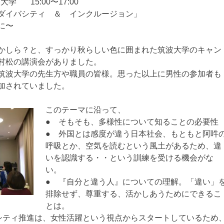
大学 15:00〜17:00
ダイバシティ ＆ インクルージョン」
に〜
かしら？と、すっかり秋らしい色に囲まれた筑波大学のキャン
村松の講演会がありました。
筑波大学の先生方や職員の皆様。思った以上に男性の参加者も
加されていました。
このテーマに沿って、
● そもそも、多様性について知ることの必要性
● 外国とは感度が違う日本社会、もともと阿吽
呼吸とか、空気を読むという風土があるため、違
いを認識する・・という訓練を受ける機会がな
い。
● 『自分と違う人』についての理解。「違い」
排除せず、尊重する、活かしあうためにできるこ
とは。
シティ推進は、女性活躍という視点からスタートしているため