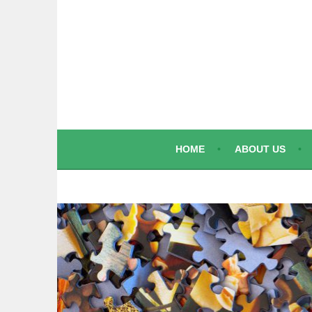
コ
ン
テ
ン
ツ
へ
ス
キ
ッ
HOME
ABOUT US
プ