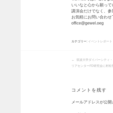
いいなと心から願って
講演会だけでなく、参
お気軽にお問い合わせ
office@gewel.oeg
カテゴリー:
イベントレポート
投
筑波大学ダイバーシティ・
稿
リアセンターFD研究会に村松
ナ
ビ
ゲ
ー
コメントを残す
シ
ョ
メールアドレスが公開
ン