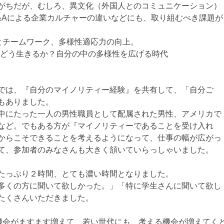
がちだが、むしろ、異文化（外国人とのコミュニケーション）
&Aによる企業カルチャーの違いなどにも、取り組むべき課題が
とチームワーク、多様性適応力の向上。
を、どう生きるか？自分の中の多様性を広げる時代
。
では、『自分のマイノリティー経験』を共有して、「自分ご
もありました。
中にたった一人の男性職員として配属された男性、アメリカで
など。でもある方が『マイノリティーであることを受け入れ
からこそできることを考えるようになって、仕事の幅が広がっ
て、参加者のみなさんも大きく頷いていらっしゃいました。
たっぷり２時間、とても濃い時間となりました。
多くの方に聞いて欲しかった。」「特に学生さんに聞いて欲し
たくさんいただきました。
な機会がますます増えて、若い世代にも、考える機会が増えてく