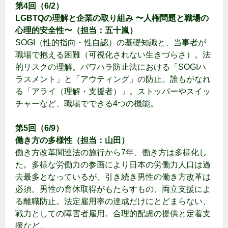
第4回（6/2）
LGBTQの理解と企業の取り組み 〜人権問題と職場の
心理的安全性〜（担当：五十嵐）
SOGI（性的指向・性自認）の基礎知識と、当事者が
職場で抱える困難（可視化されない生きづらさ）。法
的リスクの理解。パワハラ防止法における「SOGIハ
ラスメント」と「アウティング」の防止。誰もがなれ
る「アライ（理解・支援者）」。ストッパーやスイッ
チャーなど、職場でできる4つの機能。
第5回（6/9）
働き方の多様性（担当：山田）
働き方改革関連法の施行から7年、働き方は多様化し
た。多様な労働力の参画により日本の労働力人口は過
去最多となっているが、引き続き男性の働き方改革は
必須。男性の育休取得がもたらすもの、両立支援によ
る離職防止。
法定雇用率の達成だけにとどまらない、
戦力としての障害者雇用。合理的配慮の提供と定着支
援など。