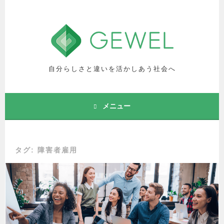
コ
ン
テ
ン
ツ
へ
自分らしさと違いを活かしあう社会へ
ス
キ
ッ
メニュー
プ
タグ: 障害者雇用