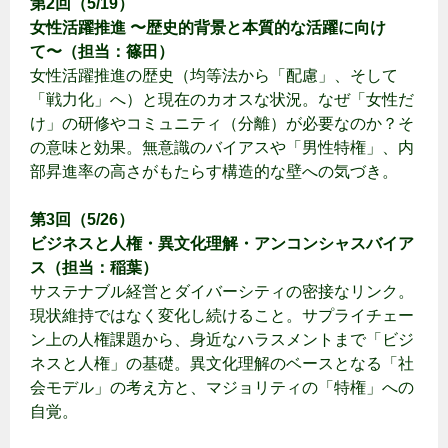
第2回（5/19）
女性活躍推進 〜歴史的背景と本質的な活躍に向け
て〜（担当：篠田）
女性活躍推進の歴史（均等法から「配慮」、そして
「戦力化」へ）と現在のカオスな状況。なぜ「女性だ
け」の研修やコミュニティ（分離）が必要なのか？そ
の意味と効果。無意識のバイアスや「男性特権」、内
部昇進率の高さがもたらす構造的な壁への気づき。
第3回（5/26）
ビジネスと人権・異文化理解・アンコンシャスバイア
ス（担当：稲葉）
サステナブル経営とダイバーシティの密接なリンク。
現状維持ではなく変化し続けること。サプライチェー
ン上の人権課題から、身近なハラスメントまで「ビジ
ネスと人権」の基礎。異文化理解のベースとなる「社
会モデル」の考え方と、マジョリティの「特権」への
自覚。