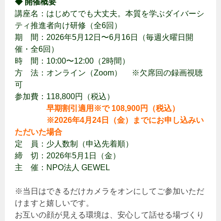
◆ 開催概要
講座名：はじめてでも大丈夫。本質を学ぶダイバーシ
ティ推進者向け研修（全6回）
期 間：2026年5月12日〜6月16日（毎週火曜日開
催・全6回）
時 間：10:00〜12:00（2時間）
方 法：オンライン（Zoom） ※欠席回の録画視聴
可
参加費：118,800円（税込）
早期割引適用※で 108,900円（税込）
※2026年4月24日（金）までにお申し込みい
ただいた場合
定 員：少人数制（申込先着順）
締 切：2026年5月1日（金）
主 催：NPO法人 GEWEL
※当日はできるだけカメラをオンにしてご参加いただ
けますと嬉しいです。
お互いの顔が見える環境は、安心して話せる場づくり