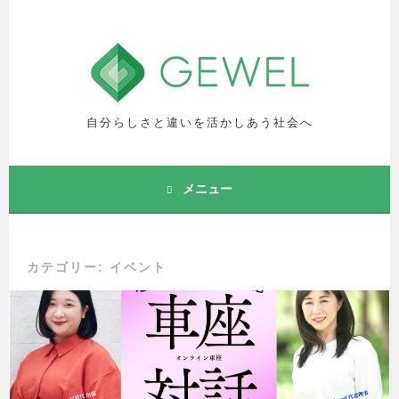
コ
ン
テ
ン
ツ
へ
自分らしさと違いを活かしあう社会へ
ス
キ
ッ
メニュー
プ
カテゴリー: イベント