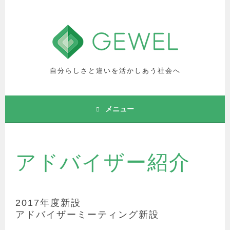
コ
ン
テ
ン
ツ
へ
自分らしさと違いを活かしあう社会へ
ス
キ
ッ
メニュー
プ
アドバイザー紹介
2017年度新設
アドバイザーミーティング新設